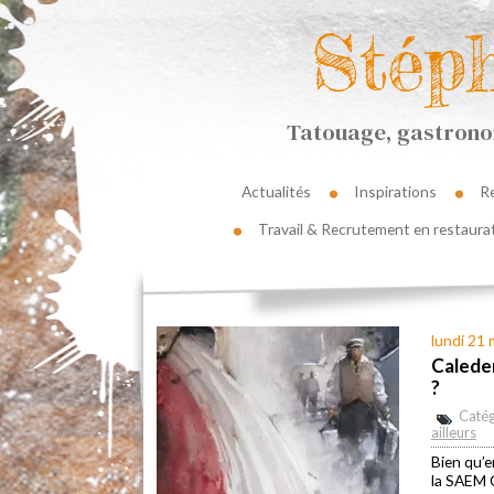
Stép
Tatouage, gastronom
Actualités
Inspirations
R
Travail & Recrutement en restaura
lundi 21
Caleden
?
Catég
ailleurs
Bien qu’e
la SAEM 