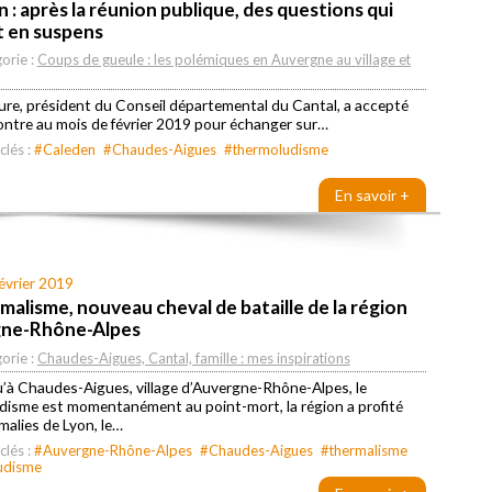
 : après la réunion publique, des questions qui
t en suspens
orie :
Coups de gueule : les polémiques en Auvergne au village et
re, président du Conseil départemental du Cantal, a accepté
ntre au mois de février 2019 pour échanger sur…
clés :
#Caleden
#Chaudes-Aigues
#thermoludisme
En savoir +
février 2019
malisme, nouveau cheval de bataille de la région
ne-Rhône-Alpes
orie :
Chaudes-Aigues, Cantal, famille : mes inspirations
’à Chaudes-Aigues, village d’Auvergne-Rhône-Alpes, le
disme est momentanément au point-mort, la région a profité
alies de Lyon, le…
clés :
#Auvergne-Rhône-Alpes
#Chaudes-Aigues
#thermalisme
udisme