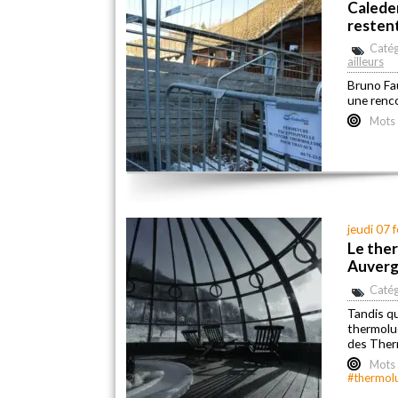
Caleden
resten
Catég
ailleurs
Bruno Fau
une renco
Mots 
jeudi 07 
Le ther
Auverg
Catég
Tandis qu
thermolu
des Therm
Mots 
#thermol