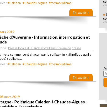
ce
clés :
#Caleden
#Chaudes-Aigues
#thermoludisme
ve
En savoir +
co
ve
 mars 2019
êche d’Auvergne - Information, interrogation et
tude
orie :
Presse locale du Cantal et d’ailleurs : revue de presse
s mots commencent chacun par le suffixe « in » : il indique qu’il y
que", souligne…
clés :
#Caleden
#Chaudes-Aigues
#thermoludisme
A
En savoir +
 08 mars 2019
tagne - Polémique Caleden à Chaudes-Aigues :
a pétition, l'association