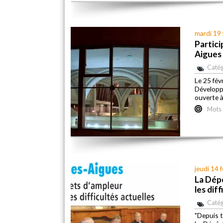
mardi 19 
Partici
Aigues
Catég
Le 25 fév
Développ
ouverte 
Mots 
jeudi 14 
La Dép
les dif
Catég
"Depuis t