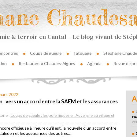
hane Chaudesa
ie & terroir en Cantal – Le blog vivant de St
encontres
Coups de gueule
Tatouage
Stéphane Chaude
tion
Restaurant à Chaudes-Aigues
Agenda
Revue de pr
 mars 2022
A
 : vers un accord entre la SAEM et les assurances
orie :
Coups de gueule : les polémiques en Auvergne au village et
ra
ve
ncore officieuse à l’heure qu’il est, la nouvelle d’un accord entre
Caleden et les assurances des autres…