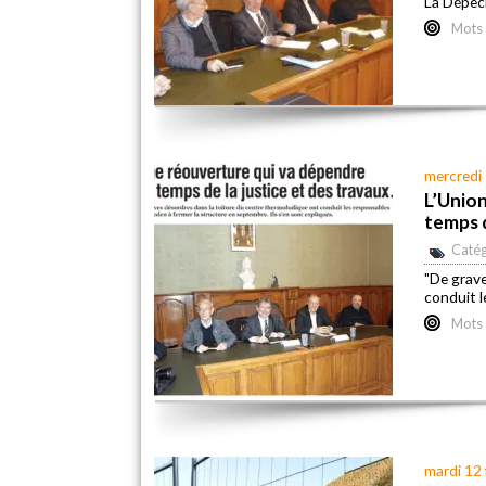
La Dépêc
Mots 
mercredi 
L’Union
temps d
Catég
"De grave
conduit l
Mots 
mardi 12 