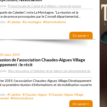
orie :
Presse locale du Cantal et d’ailleurs : revue de presse
reparle de Caleden", note La Montagne. "La réunion et la
ce de presse provoquées par le Conseil départemental…
clés :
#Caleden
#la montagne
#thermoludisme
En savoir +
 01 mars 2019
union de l’association Chaudes-Aigues Village
pement : le récit
orie :
Mes rencontres à l’intérieur et en dehors du département du
rier 2019, l’association Chaudes-Aigues Village Développement
é sa première réunion d’informations et de mobilisation ouverte
clés :
#Caleden
#Chaudes-Aigues
#Chaudes-Aigues Village
pement
#thermoludisme
En savoir +