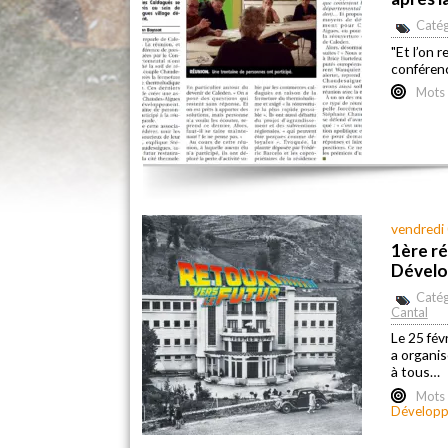
Catég
"Et l’on 
conféren
Mots 
vendredi
1ère ré
Dévelop
Catég
Cantal
Le 25 fév
a organis
à tous…
Mots 
Dévelop