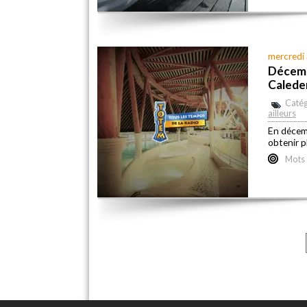
mercredi 
Décemb
Calede
Catég
ailleurs
En décemb
obtenir p
Mots 