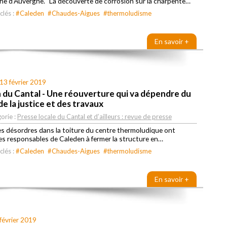
he d’Auvergne. "La découverte de corrosion sur la charpente…
clés :
#Caleden
#Chaudes-Aigues
#thermoludisme
En savoir +
13 février 2019
 du Cantal - Une réouverture qui va dépendre du
e la justice et des travaux
orie :
Presse locale du Cantal et d’ailleurs : revue de presse
s désordres dans la toiture du centre thermoludique ont
es responsables de Caleden à fermer la structure en…
clés :
#Caleden
#Chaudes-Aigues
#thermoludisme
En savoir +
février 2019