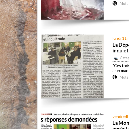
Mots 
lundi 11
La Dép
inquié
Catég
"Ces troi
a un man
Mots 
vendredi
La Mon
après l