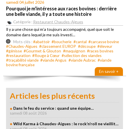
samedi 04 juillet 2026
Pourquoi je m'intéresse aux races bovines : derrière
une belle viande, il y a toute une histoire
Catégorie :
Restaurant Chaudes-Aigues
Il y a une chose qui m’a toujours accompagné, quel que soit le
domaine dans lequel je me suis investi…
Mots clés :
#abattoir
#boucherie
#cantal
#carcasse bovine
#Chaudes-Aigues
#classement EUROP
#découpe
#éleveur
#génisse
#Gourmet & Glouton
#maquignon
#races bovines
#restauration
#Rouge à Cœur
#sélection des viandes
#traçabilité viande
#viande Angus
#viande Aubrac
#viande
bovine française
En savoir +
Articles les plus récents
Dans le feu du service : quand une équipe…
samedi 08 août 2026
Wild Karma à Chaudes-Aigues : le rock’n’roll ne vieillit…
samedi 08 août 2026