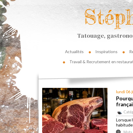
Stép
Tatouage, gastronom
Actualités
Inspirations
R
Travail & Recrutement en restaura
lundi 06 j
Pourquo
frança
Catég
Lorsque l
habitude
Mots 