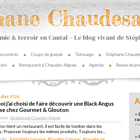
hane Chaudesa
ie & terroir en Cantal – Le blog vivant de St
encontres
Coups de gueule
Tatouage
Stéphane Chaude
tion
Restaurant à Chaudes-Aigues
Agenda
Revue de pr
uillet 2026
A
i j'ai choisi de faire découvrir une Black Angus
ise chez Gourmet & Glouton
orie :
Restaurant Chaudes-Aigues
ra
ve
’on tient un restaurant, il est facile de tomber dans les
s. Proposer toujours les mêmes produits. Toujours les…
clés :
#aiguillette baronne
#bavette d'aloyau
#bavette de