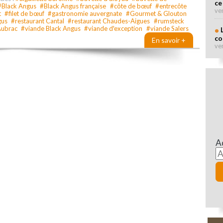
ce
#Black Angus
#Black Angus française
#côte de bœuf
#entrecôte
ve
t
#filet de bœuf
#gastronomie auvergnate
#Gourmet & Glouton
gus
#restaurant Cantal
#restaurant Chaudes-Aigues
#rumsteck
Aubrac
#viande Black Angus
#viande d'exception
#viande Salers
co
En savoir +
ve
A