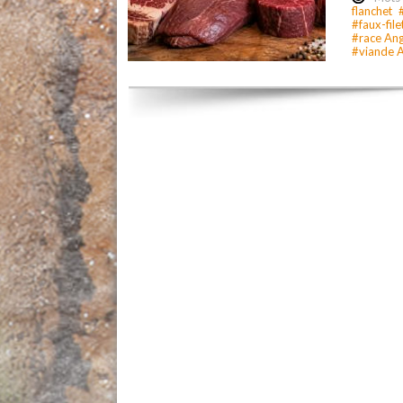
flanchet
#faux-file
#race An
#viande 