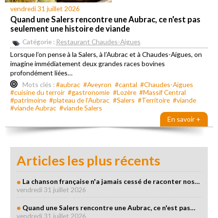
vendredi 31 juillet 2026
Quand une Salers rencontre une Aubrac, ce n'est pas
seulement une histoire de viande
Catégorie :
Restaurant Chaudes-Aigues
Lorsque l’on pense à la Salers, à l’Aubrac et à Chaudes-Aigues, on
imagine immédiatement deux grandes races bovines
profondément liées…
Mots clés :
#aubrac
#Aveyron
#cantal
#Chaudes-Aigues
#cuisine du terroir
#gastronomie
#Lozère
#Massif Central
#patrimoine
#plateau de l’Aubrac
#Salers
#Territoire
#viande
#viande Aubrac
#viande Salers
En savoir +
Articles les plus récents
La chanson française n'a jamais cessé de raconter nos…
vendredi 31 juillet 2026
Quand une Salers rencontre une Aubrac, ce n'est pas…
vendredi 31 juillet 2026