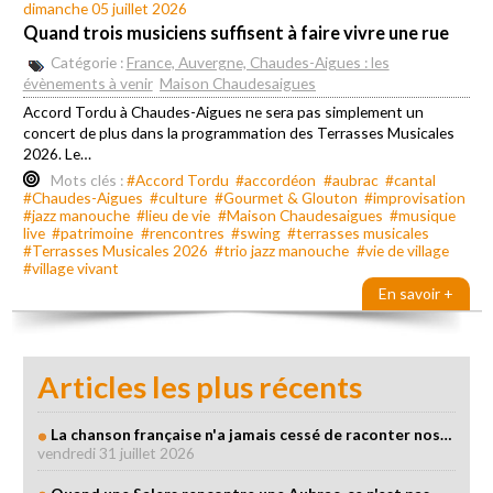
dimanche 05 juillet 2026
Quand trois musiciens suffisent à faire vivre une rue
Catégorie :
France, Auvergne, Chaudes-Aigues : les
évènements à venir
Maison Chaudesaigues
Accord Tordu à Chaudes-Aigues ne sera pas simplement un
concert de plus dans la programmation des Terrasses Musicales
2026. Le…
Mots clés :
#Accord Tordu
#accordéon
#aubrac
#cantal
#Chaudes-Aigues
#culture
#Gourmet & Glouton
#improvisation
#jazz manouche
#lieu de vie
#Maison Chaudesaigues
#musique
live
#patrimoine
#rencontres
#swing
#terrasses musicales
#Terrasses Musicales 2026
#trio jazz manouche
#vie de village
#village vivant
En savoir +
Articles les plus récents
La chanson française n'a jamais cessé de raconter nos…
vendredi 31 juillet 2026